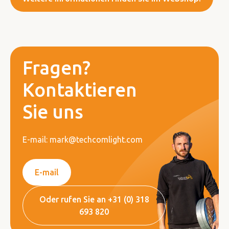
Fragen?
Kontaktieren
Sie uns
E-mail: mark@techcomlight.com
E-mail
Oder rufen Sie an +31 (0) 318
693 820