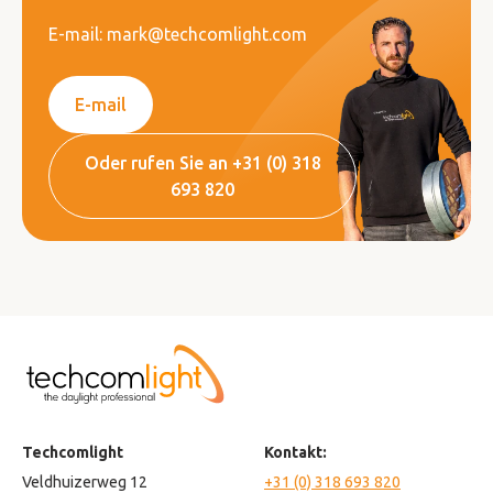
E-mail: mark@techcomlight.com
E-mail
Oder rufen Sie an +31 (0) 318
693 820
Techcomlight
Kontakt:
Veldhuizerweg 12
+31 (0) 318 693 820