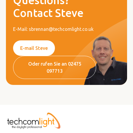
Questions?
Contact Steve
E-Mail: sbrennan@techcomlight.co.uk
E-mail Steve
Oder rufen Sie an 02475
097713