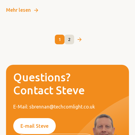
Mehr lesen
1
2
Questions?
Contact Steve
E-Mail: sbrennan@techcomlight.co.uk
E-mail Steve